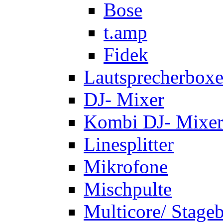
Bose
t.amp
Fidek
Lautsprecherbox
DJ- Mixer
Kombi DJ- Mixer
Linesplitter
Mikrofone
Mischpulte
Multicore/ Stage