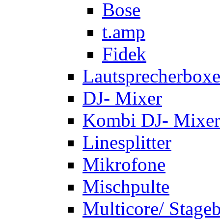
Bose
t.amp
Fidek
Lautsprecherbox
DJ- Mixer
Kombi DJ- Mixer
Linesplitter
Mikrofone
Mischpulte
Multicore/ Stage