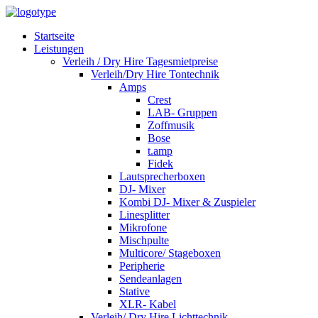
Startseite
Leistungen
Verleih / Dry Hire Tagesmietpreise
Verleih/Dry Hire Tontechnik
Amps
Crest
LAB- Gruppen
Zoffmusik
Bose
t.amp
Fidek
Lautsprecherboxen
DJ- Mixer
Kombi DJ- Mixer & Zuspieler
Linesplitter
Mikrofone
Mischpulte
Multicore/ Stageboxen
Peripherie
Sendeanlagen
Stative
XLR- Kabel
Verleih/ Dry Hire Lichttechnik