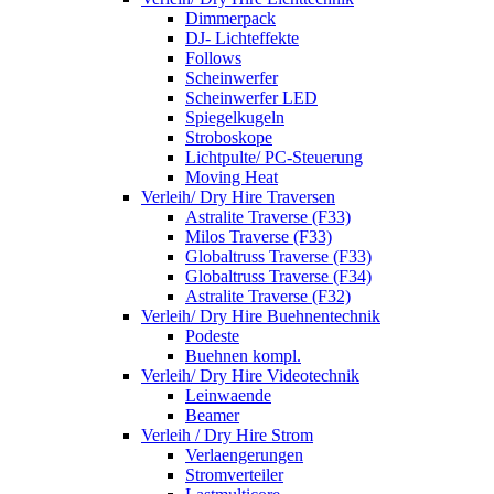
Dimmerpack
DJ- Lichteffekte
Follows
Scheinwerfer
Scheinwerfer LED
Spiegelkugeln
Stroboskope
Lichtpulte/ PC-Steuerung
Moving Heat
Verleih/ Dry Hire Traversen
Astralite Traverse (F33)
Milos Traverse (F33)
Globaltruss Traverse (F33)
Globaltruss Traverse (F34)
Astralite Traverse (F32)
Verleih/ Dry Hire Buehnentechnik
Podeste
Buehnen kompl.
Verleih/ Dry Hire Videotechnik
Leinwaende
Beamer
Verleih / Dry Hire Strom
Verlaengerungen
Stromverteiler