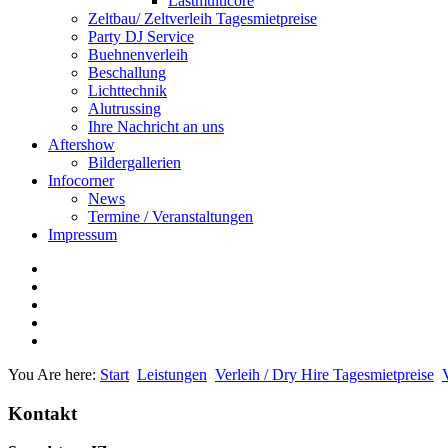
Lastmulticore
Zeltbau/ Zeltverleih Tagesmietpreise
Party DJ Service
Buehnenverleih
Beschallung
Lichttechnik
Alutrussing
Ihre Nachricht an uns
Aftershow
Bildergallerien
Infocorner
News
Termine / Veranstaltungen
Impressum
You Are here:
Start
Leistungen
Verleih / Dry Hire Tagesmietpreise
Kontakt