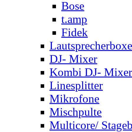
Bose
t.amp
Fidek
Lautsprecherbox
DJ- Mixer
Kombi DJ- Mixer
Linesplitter
Mikrofone
Mischpulte
Multicore/ Stage