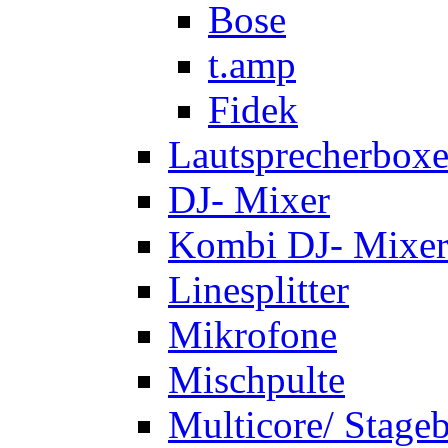
Bose
t.amp
Fidek
Lautsprecherbox
DJ- Mixer
Kombi DJ- Mixer
Linesplitter
Mikrofone
Mischpulte
Multicore/ Stage